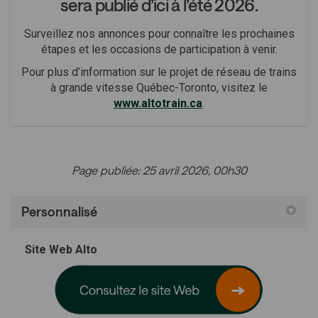
sera publié d’ici à l’été 2026.
S
urveille
z
nos annonces pour connaître les prochaines
étapes et les occasions de participation à venir.
Pour plus d’information sur le projet de réseau de trains
à grande vitesse
Québec-Toronto,
visitez le
(Liens externes)
www.altotrain.ca
.
Page publiée: 25 avril 2026, 00h30
Personnalisé
Site Web Alto