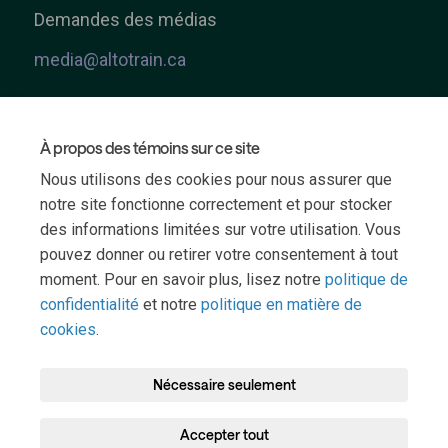
Demandes des médias
media@altotrain.ca
À propos des témoins sur ce site
Nous utilisons des cookies pour nous assurer que
notre site fonctionne correctement et pour stocker
S'abonner
des informations limitées sur votre utilisation. Vous
pouvez donner ou retirer votre consentement à tout
Restez informé de l'évolution du projet
moment. Pour en savoir plus, lisez notre
politique de
en vous abonnant à notre infolettre
confidentialité
et notre
politique en matière de
mensuelle
cookies
.
→
Nécessaire seulement
Accepter tout